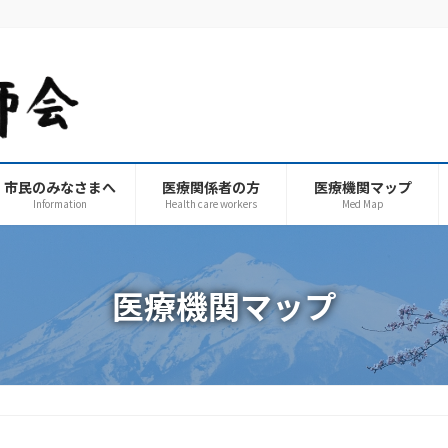
市民のみなさまへ
医療関係者の方
医療機関マップ
Information
Health care workers
Med Map
医療機関マップ