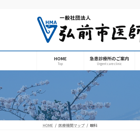
コ
ナ
ン
ビ
テ
ゲ
ン
ー
ツ
シ
へ
ョ
ス
ン
キ
に
HOME
急患診療所のご案内
ッ
移
Top
Urgent care clinic
プ
動
HOME
医療機関マップ
眼科