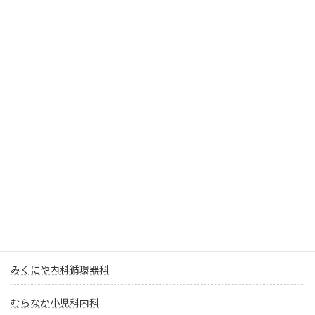
弘前温泉養生医院
弘前記念病院
ひろさき糖尿病・内科クリニック
弘前中央病院
弘前メディカル センター
福士医院
福士内科医院
満天（まて）クリニック
みくにや内科循環器科
むらなか小児科内科