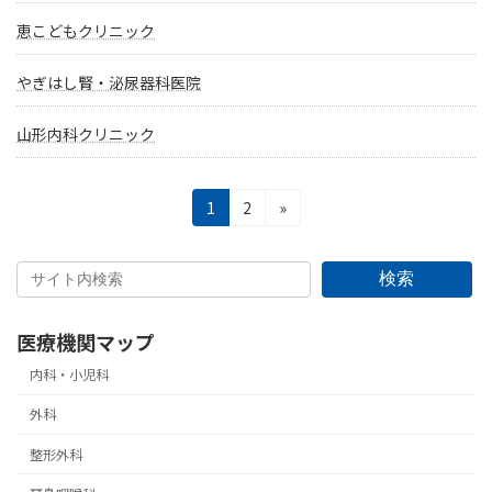
恵こどもクリニック
やぎはし腎・泌尿器科医院
山形内科クリニック
投
固
固
1
2
»
定
定
稿
ペ
ペ
の
ー
ー
検索
ジ
ジ
ペ
医療機関マップ
ー
内科・小児科
ジ
外科
送
整形外科
り