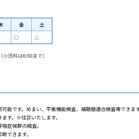
木
金
土
○
△
 （小児科は6:00まで）
）
院可能です。めまい、平衡機能検査、補聴器適合検査等できま
きます。※往診いたします。
呼吸症候群の精査。
診断できます。