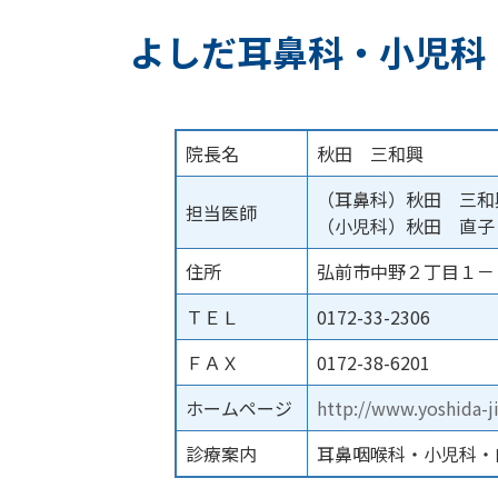
よしだ耳鼻科・小児科
院長名
秋田 三和興
（耳鼻科）秋田 三和
担当医師
（小児科）秋田 直子
住所
弘前市中野２丁目１－
ＴＥＬ
0172-33-2306
ＦＡＸ
0172-38-6201
ホームページ
http://www.yoshida-j
診療案内
耳鼻咽喉科・小児科・