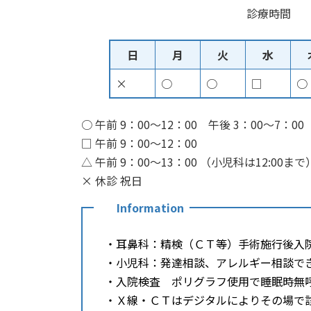
診療時間
日
月
火
水
×
○
○
□
○
○ 午前 9：00～12：00 午後 3：00～7：00
□ 午前 9：00～12：00
△ 午前 9：00～13：00 （小児科は12:00まで
× 休診 祝日
Information
・耳鼻科：精検（ＣＴ等）手術施行後入
・小児科：発達相談、アレルギー相談で
・入院検査 ポリグラフ使用で睡眠時無
・Ｘ線・ＣＴはデジタルによりその場で