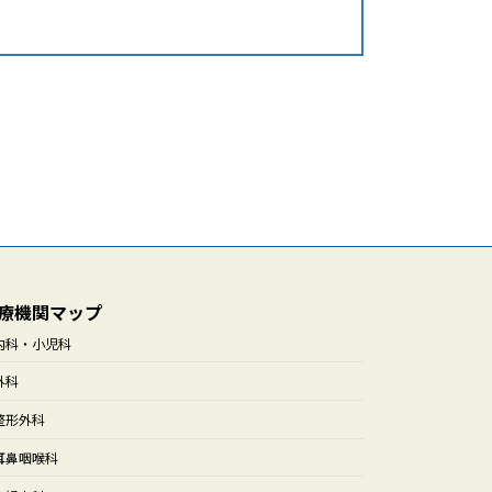
療機関マップ
内科・小児科
外科
整形外科
耳鼻咽喉科