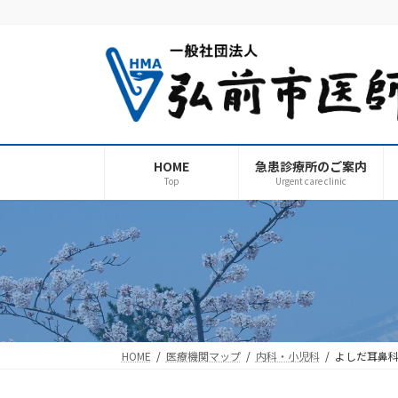
コ
ナ
ン
ビ
テ
ゲ
ン
ー
ツ
シ
へ
ョ
ス
ン
キ
に
HOME
急患診療所のご案内
ッ
移
Top
Urgent care clinic
プ
動
HOME
医療機関マップ
内科・小児科
よしだ耳鼻