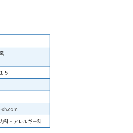
興
１５
i-sh.com
内科・アレルギー科