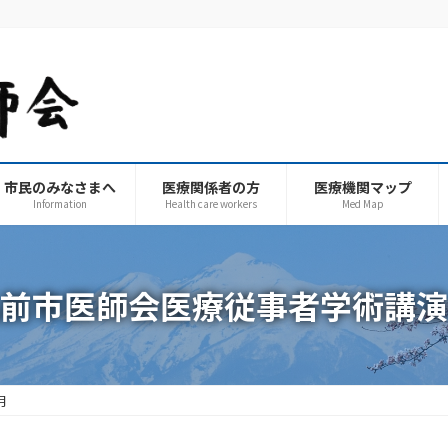
市民のみなさまへ
医療関係者の方
医療機関マップ
Information
Health care workers
Med Map
前市医師会医療従事者学術講演
月