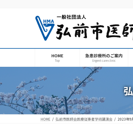
コ
ナ
ン
ビ
テ
ゲ
ン
ー
ツ
シ
へ
ョ
ス
ン
キ
に
HOME
急患診療所のご案内
ッ
移
Top
Urgent care clinic
プ
動
弘
HOME
弘前市医師会医療従事者学術講演会
2023年9