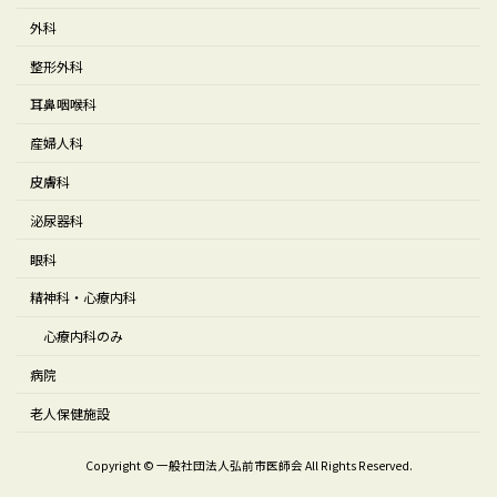
外科
整形外科
耳鼻咽喉科
産婦人科
皮膚科
泌尿器科
眼科
精神科・心療内科
心療内科のみ
病院
老人保健施設
Copyright © 一般社団法人弘前市医師会 All Rights Reserved.