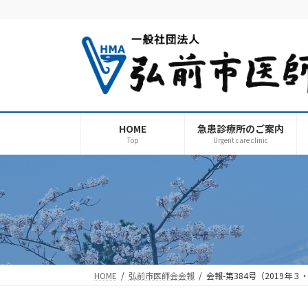
コ
ナ
ン
ビ
テ
ゲ
ン
ー
ツ
シ
へ
ョ
ス
ン
キ
に
HOME
急患診療所のご案内
ッ
移
Top
Urgent care clinic
プ
動
HOME
弘前市医師会会報
会報-第384号（2019年３